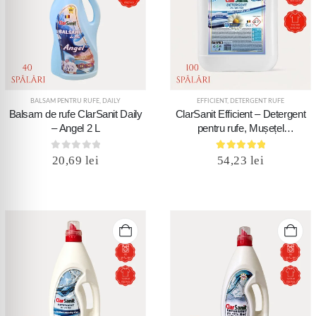
BALSAM PENTRU RUFE
,
DAILY
EFFICIENT
,
DETERGENT RUFE
Balsam de rufe ClarSanit Daily
ClarSanit Efficient – Detergent
– Angel 2 L
pentru rufe, Mușețel
(Chamomile), 5 L canistră
0
out of 5
5.00
out of 5
20,69
lei
54,23
lei