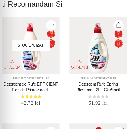
Iti Recomandam Si
STOC EPUIZAT
EFFICIENT
,
DETERGENT RUFE
PREMIUM
,
DETERGENT RUFE
Detergent de Rufe EFFICIENT
Detergent Rufe Spring
- Flori de Primavara 4L -
Blossom - 2L - ClarSanit
ClarSanit
5.00
out of 5
0
out of 5
42,72
lei
51,92
lei