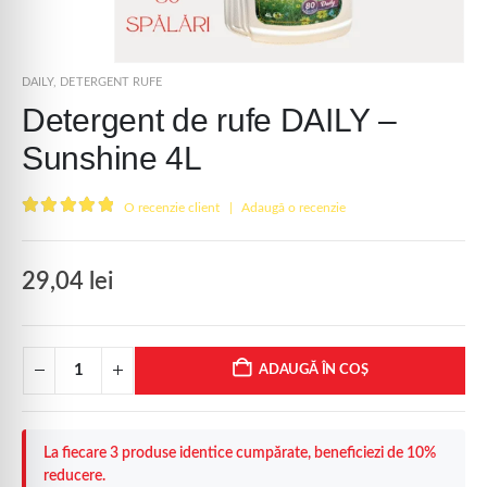
DAILY
,
DETERGENT RUFE
Detergent de rufe DAILY –
Sunshine 4L
O recenzie client
|
Adaugă o recenzie
5.00
out of 5
29,04
lei
ADAUGĂ ÎN COȘ
La fiecare 3 produse identice cumpărate, beneficiezi de 10%
reducere.