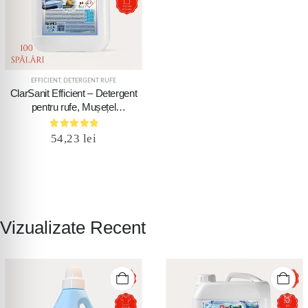
EFFICIENT
,
DETERGENT RUFE
ClarSanit Efficient – Detergent
pentru rufe, Mușețel
(Chamomile), 5 L canistră
5.00
out of 5
54,23
lei
Vizualizate Recent