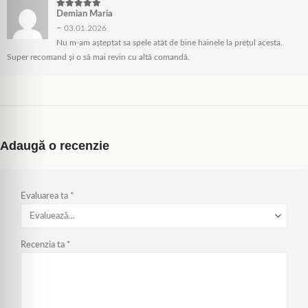
Demian Maria
5
din 5
–
03.01.2026
Nu m-am așteptat sa spele atât de bine hainele la prețul acesta.
Super recomand și o să mai revin cu altă comandă.
Adaugă o recenzie
Evaluarea ta
*
Recenzia ta
*