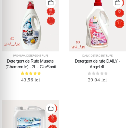
PREMIUM
,
DETERGENT RUFE
DAILY
,
DETERGENT RUFE
Detergent de Rufe Musetel
Detergent de rufe DAILY -
(Chamomile) - 2L - ClarSanit
Angel 4L
5.00
out of 5
0
out of 5
43,56
lei
29,04
lei