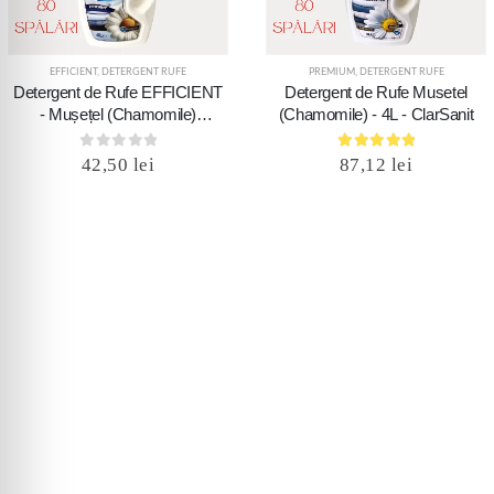
EFFICIENT
,
DETERGENT RUFE
PREMIUM
,
DETERGENT RUFE
Detergent de Rufe EFFICIENT
Detergent de Rufe Musetel
- Mușețel (Chamomile)
(Chamomile) - 4L - ClarSanit
ClarSanit 4L
0
out of 5
5.00
out of 5
42,50
lei
87,12
lei