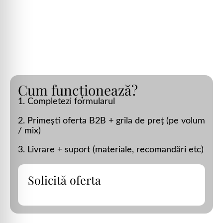
Cum funcționează?
1. Completezi formularul
2. Primești oferta B2B + grila de preț (pe volum
/ mix)
3. Livrare + suport (materiale, recomandări etc)
Solicită oferta