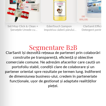
Set Mop Click & Clean +
EdenTouch Șampon
ClarSanit Efficient
Șervețele Umede cu
împotriva căderii părului
Detergent pentru ru
Bicarbonat (50 buc) –
300ml
Mușețel (Chamomile)
ClarSanit, parfum Lemon
canistră
Segmentare B2B
ClarSanit își dezvoltă rețeaua de parteneri prin colaborări
construite pe transparență, eficiență și obiective
comerciale comune. Ne adresăm afacerilor care caută un
portofoliu stabil, condiții clare de colaborare și un
partener orientat spre rezultate pe termen lung. Indiferent
de dimensiunea business-ului, credem în parteneriate
funcționale, ușor de gestionat și adaptate realităților
pieței.