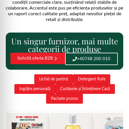
condiții comerciale clare, susținând relații stabile de
colaborare. Accentul este pus pe eficiența produselor și pe
un raport corect calitate-preț, adaptat nevoilor pieței de
retail și distribuție.
Un singur furnizor, mai multe
categorii de produse
Solicită oferta B2B
+40748 200 010
Tot
Lichid de parbriz
Detergent Rufe
Ingrijire personală
Curățenie și Întreținere Casă
Pachete promo