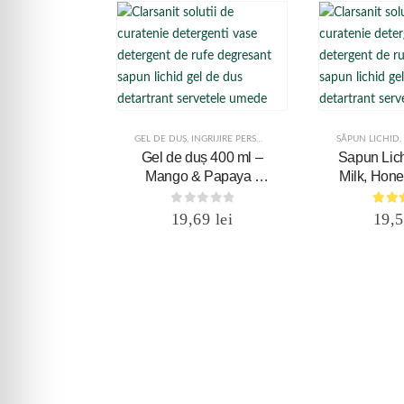
GEL DE DUȘ
,
INGRIJIRE PERSONALĂ
SĂPUN LICHID
,
Gel de duș 400 ml –
Sapun Lich
Mango & Papaya -
Milk, Hone
Eden Touch
- Eden
0
out of 5
5.00
19,69
lei
19,