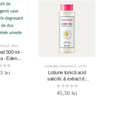
SONALĂ
,
SĂPUN LICHID
id 500 ml -
a - Eden
uch
INGRIJIRE PERSONALĂ
,
LOȚIUNE TONICĂ
t of 5
53
lei
Loțiune tonică acid
salicilic & extract de
mușețel pentru ten
gras - 400 ml - Eden
0
out of 5
45,30
lei
Touch