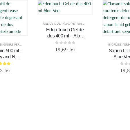
GEL DE DUȘ
,
INGRIJIRE PERSONALĂ
Eden Touch Gel de
duș 400 ml – Aloe
Vera
INGRIJIRE PERSONALĂ
INGRIJIRE PER
0
out of 5
19,69
lei
id 500 ml -
Sapun Lich
y and Nuts
Aloe Ver
 Touch
To
out of 5
0
ou
53
lei
19,