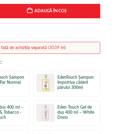
ADAUGĂ ÎN COȘ
%
față de achiziția separată
(
30,09
lei
)
:
ouch Sampon
EdenTouch Șampon
 Par Normal
împotriva căderii
părului 300ml
 duș 400 ml –
Eden Touch Gel de
 & Tobacco -
duș 400 ml – White
uch
Dress