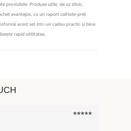
ate previzibile. Produse utile, de uz zilnic,
chet avantajos, cu un raport calitate-preț
nsformă acest set într-un cadou practic și bine
găsește rapid utilitatea.
OUCH
5
din 5