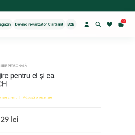
0
agazin
Devino revânzător ClarSanit
B2B
IJIRE PERSONALĂ
ire pentru el și ea
CH
nzie client
|
Adaugă o recenzie
5
,29
lei