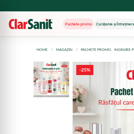
Pachete promo
Curățenie și Întreține
HOME
MAGAZIN
PACHETE PROMO
,
INGRIJIRE
-25%