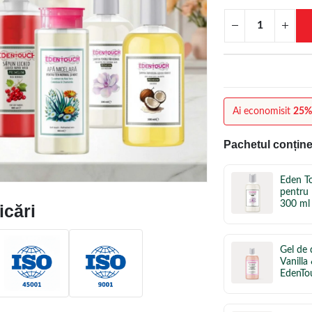
Ai economisit
25
Pachetul conține
Eden T
pentru
300 ml
icări
Gel de
Vanilla
EdenTo