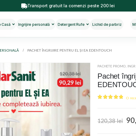
Transport gratuit la comenzi peste 200 lei
re Casă
Ingrijire personală
Detergent Rufe
Lichid de parbriz
M
 PERSONALĂ
PACHET ÎNGRIJIRE PENTRU EL ȘI EA EDENTOUCH
PACHETE PROMO
,
INGR
Pachet îngrij
EDENTOU
O rece
5.00
out of 
90
120,38
lei