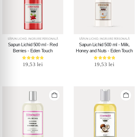
SĂPUN LICHID
,
INGRIJIRE PERSONALĂ
SĂPUN LICHID
,
INGRIJIRE PERSONALĂ
Sapun Lichid 500 ml - Red
Sapun Lichid 500 ml - Milk,
Berries - Eden Touch
Honey and Nuts - Eden Touch
5.00
out of 5
5.00
out of 5
19,53
lei
19,53
lei