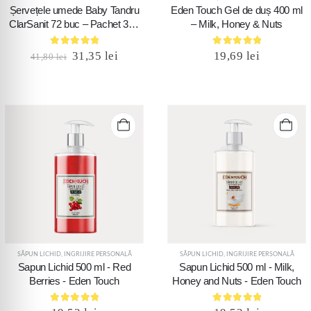
Șervețele umede Baby Tandru
Eden Touch Gel de duș 400 ml
ClarSanit 72 buc – Pachet 3+1
– Milk, Honey & Nuts
GRATIS
5.00
out of 5
5.00
out of 5
31,35
lei
19,69
lei
41,80
lei
SĂPUN LICHID
,
INGRIJIRE PERSONALĂ
SĂPUN LICHID
,
INGRIJIRE PERSONALĂ
Sapun Lichid 500 ml - Red
Sapun Lichid 500 ml - Milk,
Berries - Eden Touch
Honey and Nuts - Eden Touch
5.00
out of 5
5.00
out of 5