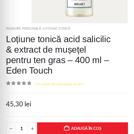
INGRIJIRE PERSONALĂ
,
LOȚIUNE TONICĂ
Loțiune tonică acid salicilic
& extract de mușețel
pentru ten gras – 400 ml –
Eden Touch
( Nu există recenzii până acum. )
0
out of 5
45,30
lei
ADAUGĂ ÎN COȘ