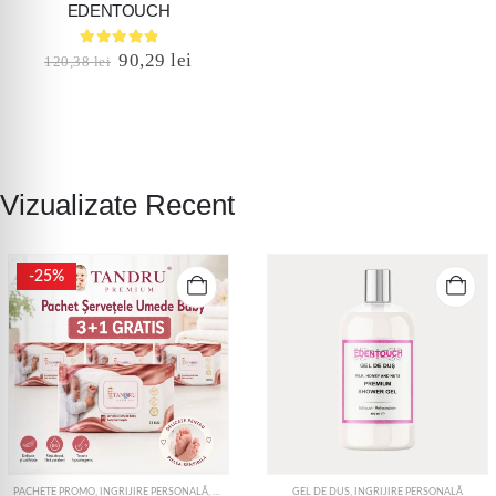
EDENTOUCH
5.00
out of 5
90,29
lei
120,38
lei
Vizualizate Recent
-25%
PACHETE PROMO
,
INGRIJIRE PERSONALĂ
,
ȘERVEȚELE UMEDE
GEL DE DUȘ
,
INGRIJIRE PERSONALĂ