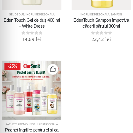
GEL DE DUȘ
,
INGRIJIRE PERSONALĂ
INGRIJIRE PERSONALĂ
,
ȘAMPON
Eden Touch Gel de duș 400 ml
EdenTouch Șampon împotriva
– White Dress
căderii părului 300ml
0
out of 5
0
out of 5
19,69
lei
22,42
lei
-25%
PACHETE PROMO
,
INGRIJIRE PERSONALĂ
Pachet îngrijire pentru el și ea